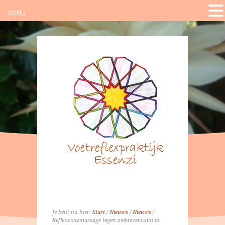
MENU
Je bent nu hier:
Start
/
Nieuws
/
Nieuws
/
Reflexzonemassage tegen ziekteverzuim in