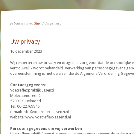
Je bent nu hier:
Start
/ Uw privacy
Uw privacy
16 december 2023
Wij respecteren uw privacy en dragen er zorg voor dat de persoonlijke i
vertrouwelijk wordt behandeld. Verwerking van persoonsgegevens gebeur
overeenstemming is met de eisen die de Algemene Verordening Gegeven
Contactgegevens:
Voetreflexpraktijk Essenzi
Molecatendreef 2
5709 RX Helmond
Tel: 06-22769946
e-mail: info@voetreflex-essenzi.nl
website: www.voetreflex-essenzi.nl
Persoonsgegevens die wij verwerken
Voetreflexpraktijk Essenzi verwerkt uw persoonsgegevens doordat u ge