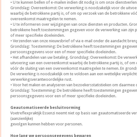
• U te kunnen bellen of e-mailen indien dit nodig is om onze dienstverlen
Grondslag: Overeenkomst: De verwerking is noodzakelijk voor de uitvo
waarbij de betrokkene partij is, of om op verzoek van de betrokkene vóó
overeenkomst maatregelen te nemen.
• U te informeren over wijzigingen van onze diensten en producten. Gr
betrokkene heeft toestemmingen gegeven voor de verwerking van zijn
of meer specifieke doeleinden.
• Verzenden van onze nieuwsbrief of via e-mail onder de aandacht bre
Grondslag: Toestemming: De betrokkene heeft toestemmingen gegeven 
persoonsgegevens voor een of meer specifieke doeleinden.
• Het afhandelen van uw betaling. Grondslag: Overeenkomst: De verwerk
uitvoering van een overeenkomst waarbij de betrokkene partij is, of om
vóór de sluiting van een overeenkomst maatregelen te nemen. En grondsla
De verwerking is noodzakelijk om te voldoen aan een wettelijke verplich
verwerkingsverantwoordelijke rust.
• Voor het maken en analyseren van bezoekersstatistieken om daarmee d
Grondslag: Toestemming: De betrokkene heeft toestemmingen gegeven 
persoonsgegevens voor een of meer specifieke doeleinden.
Geautomatiseerde besluitvorming
Voetreflexpraktijk Essenzi neemt niet op basis van geautomatiseerde ve
(aanzienlijke)
gevolgen kunnen hebben voor personen.
Hoe lang we persoonsgegevens bewaren