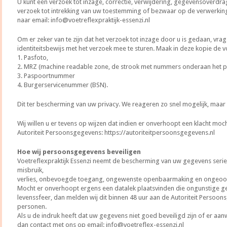
U kunt een verzoek tot inzage, correctie, verwijdering, gegevensoverd
verzoek tot intrekking van uw toestemming of bezwaar op de verwerki
naar email: info@voetreflexpraktijk-essenzi.nl
Om er zeker van te zijn dat het verzoek tot inzage door u is gedaan, vra
identiteitsbewijs met het verzoek mee te sturen. Maak in deze kopie de
1. Pasfoto,
2. MRZ (machine readable zone, de strook met nummers onderaan het 
3. Paspoortnummer
4. Burgerservicenummer (BSN).
Dit ter bescherming van uw privacy. We reageren zo snel mogelijk, maar
Wij willen u er tevens op wijzen dat indien er onverhoopt een klacht mocht
Autoriteit Persoonsgegevens: https://autoriteitpersoonsgegevens.nl
Hoe wij persoonsgegevens beveiligen
Voetreflexpraktijk Essenzi neemt de bescherming van uw gegevens ser
misbruik,
verlies, onbevoegde toegang, ongewenste openbaarmaking en ongeoorl
Mocht er onverhoopt ergens een datalek plaatsvinden die ongunstige g
levenssfeer, dan melden wij dit binnen 48 uur aan de Autoriteit Persoo
personen.
Als u de indruk heeft dat uw gegevens niet goed beveiligd zijn of er aanw
dan contact met ons op email: info@voetreflex-essenzi.nl