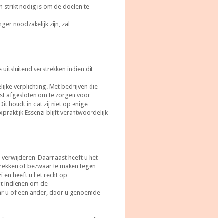
 strikt nodig is om de doelen te
er noodzakelijk zijn, zal
uitsluitend verstrekken indien dit
jke verplichting. Met bedrijven die
t afgesloten om te zorgen voor
t houdt in dat zij niet op enige
aktijk Essenzi blijft verantwoordelijk
 verwijderen. Daarnaast heeft u het
trekken of bezwaar te maken tegen
 en heeft u het recht op
nt indienen om de
ar u of een ander, door u genoemde