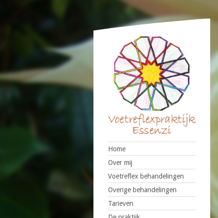
Home
Over mij
Voetreflex behandelingen
Overige behandelingen
Tarieven
De praktijk