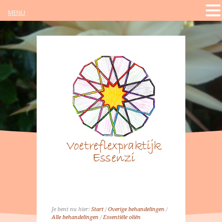
MENU
Je bent nu hier:
Start
/
Overige behandelingen
/
Alle behandelingen
/
Essentiële oliën