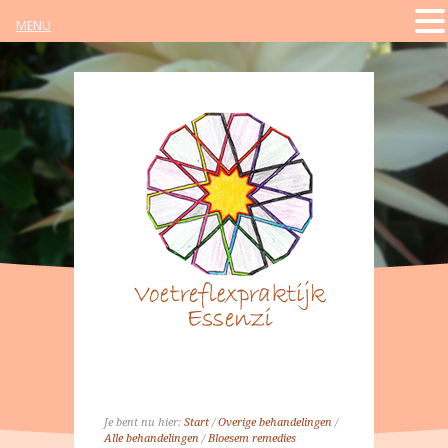
MENU
Je bent nu hier:
Start
/
Overige behandelingen
/
Alle behandelingen
/
Bloesem remedies