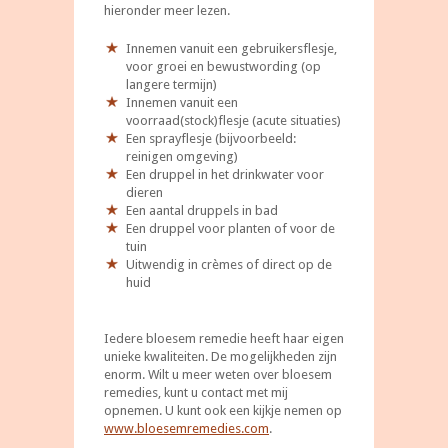
hieronder meer lezen.
Innemen vanuit een gebruikersflesje,
voor groei en bewustwording (op
langere termijn)
Innemen vanuit een
voorraad(stock)flesje (acute situaties)
Een sprayflesje (bijvoorbeeld:
reinigen omgeving)
Een druppel in het drinkwater voor
dieren
Een aantal druppels in bad
Een druppel voor planten of voor de
tuin
Uitwendig in crèmes of direct op de
huid
Iedere bloesem remedie heeft haar eigen
unieke kwaliteiten. De mogelijkheden zijn
enorm. Wilt u meer weten over bloesem
remedies, kunt u contact met mij
opnemen. U kunt ook een kijkje nemen op
www.bloesemremedies.com
.